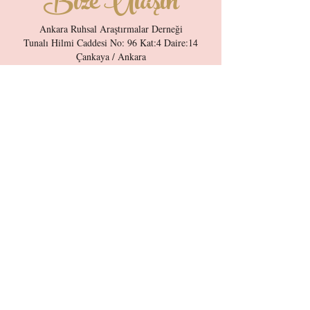
Bize Ulaşın
Ankara Ruhsal Araştırmalar Derneği
Tunalı Hilmi Caddesi No: 96 Kat:4 Daire:14
Çankaya / Ankara
Gönder