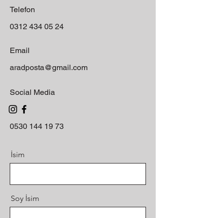
Telefon
0312 434 05 24
Email
aradposta@gmail.com
Social Media
0530 144 19 73
İsim
Soy İsim