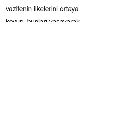
vazifenin ilkelerini ortaya
koyup, bunları yaşayarak
herkese örnek olmuştur.
Kutsal vazifesinin son
aşaması olarak 6 Ocak
1997 tarihinde bedenini
terk eden Üstat Ergün
Arıkdal, ardında vazifenin
sürdürülmesi için gereken
pek çok eserle birlikte